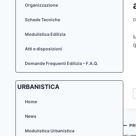
Organizzazione
Schede Tecniche
D
Modulistica Edilizia
l
(
Atti e disposizioni
Domande Frequenti Edilizia – F.A.Q.
URBANISTICA
T
a
Home
News
Na
PR
Modulistica Urbanistica
giugn