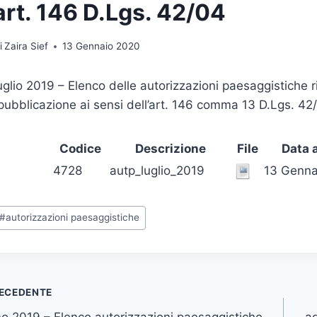
art. 146 D.Lgs. 42/04
i
Zaira Sief
13 Gennaio 2020
uglio 2019 – Elenco delle autorizzazioni paesaggistiche ri
pubblicazione ai sensi dell’art. 146 comma 13 D.Lgs. 42
Codice
Descrizione
File
Data 
4728
autp_luglio_2019
13 Genna
ag
#
autorizzazioni paesaggistiche
rticolo:
vigazione
ECEDENTE
o 2019 – Elenco autorizzazioni paesaggistiche
ag