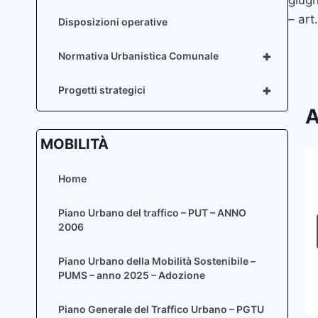
art
– art
Disposizioni operative
+
Normativa Urbanistica Comunale
+
Progetti strategici
A
MOBILITÀ
Home
Gennaio-Marzo 2013 – Elenco
trimestrale delle autorizzazioni
Piano Urbano del traffico – PUT – ANNO
paesaggistiche rilasciate ai sensi
2006
dell’art. 146 D.Lgs. 42/04
Piano Urbano della Mobilità Sostenibile –
Di
Zaira Sief
3 Aprile 2013
PUMS – anno 2025 – Adozione
Piano Generale del Traffico Urbano – PGTU