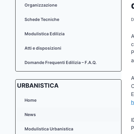
Organizzazione
Schede Tecniche
D
Modulistica Edilizia
A
c
Atti e disposizioni
P
a
Domande Frequenti Edilizia – F.A.Q.
A
URBANISTICA
O
E
Home
h
News
I
P
Modulistica Urbanistica