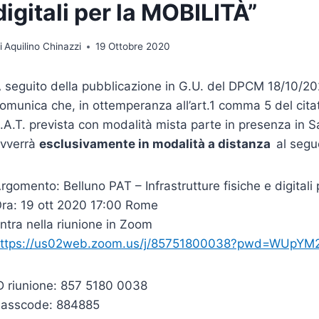
digitali per la MOBILITÀ”
i
Aquilino Chinazzi
19 Ottobre 2020
 seguito della pubblicazione in G.U. del DPCM 18/10/202
omunica che, in ottemperanza all’art.1 comma 5 del cita
.A.T. prevista con modalità mista parte in presenza in 
vverrà
esclusivamente in modalità a distanza
al segu
rgomento: Belluno PAT – Infrastrutture fisiche e digitali 
ra: 19 ott 2020 17:00 Rome
ntra nella riunione in Zoom
ttps://us02web.zoom.us/j/85751800038?pwd=WUpY
D riunione: 857 5180 0038
asscode: 884885