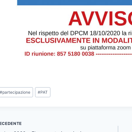
ag
#
partecipazione
#
PAT
rticolo:
vigazione
ECEDENTE