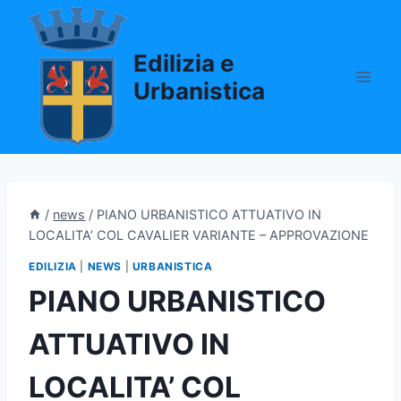
Salta
al
Edilizia e
contenuto
Urbanistica
/
news
/
PIANO URBANISTICO ATTUATIVO IN
LOCALITA’ COL CAVALIER VARIANTE – APPROVAZIONE
EDILIZIA
|
NEWS
|
URBANISTICA
PIANO URBANISTICO
ATTUATIVO IN
LOCALITA’ COL