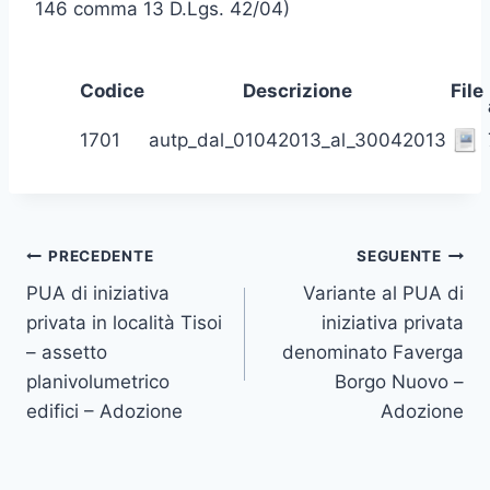
146 comma 13 D.Lgs. 42/04)
Codice
Descrizione
File
1701
autp_dal_01042013_al_30042013
Navigazione
PRECEDENTE
SEGUENTE
PUA di iniziativa
Variante al PUA di
articoli
privata in località Tisoi
iniziativa privata
– assetto
denominato Faverga
planivolumetrico
Borgo Nuovo –
edifici – Adozione
Adozione