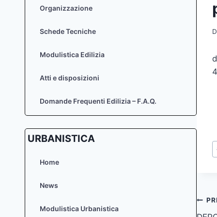
Organizzazione
Schede Tecniche
D
Modulistica Edilizia
d
4
Atti e disposizioni
Domande Frequenti Edilizia – F.A.Q.
URBANISTICA
T
a
Home
News
Na
PR
Modulistica Urbanistica
DEPO