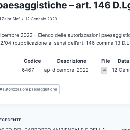
paesaggistiche – art. 146 D.L
i
Zaira Sief
12 Gennaio 2023
icembre 2022 – Elenco delle autorizzazioni paesaggistiche
2/04 (pubblicazione ai sensi dell’art. 146 comma 13 D.L
Codice
Descrizione
File
Data
6467
ap_dicembre_2022
12 Gen
ag
#
autorizzazioni paesaggistiche
rticolo:
vigazione
ECEDENTE
SITO DEL RAPPORTO AMBIENTALE E DELLA
gen