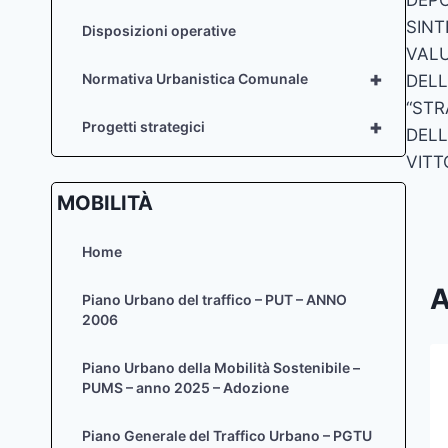
art
SINT
Disposizioni operative
VALU
+
Normativa Urbanistica Comunale
DELL
“STR
+
Progetti strategici
DELL
VITT
MOBILITÀ
Home
A
Piano Urbano del traffico – PUT – ANNO
2006
Piano Urbano della Mobilità Sostenibile –
Luglio 2013 – Elenco
PUMS – anno 2025 – Adozione
autorizzazioni paesaggistiche –
Piano Generale del Traffico Urbano – PGTU