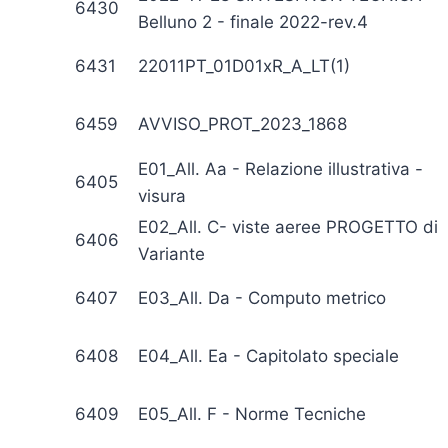
6430
Belluno 2 - finale 2022-rev.4
6431
22011PT_01D01xR_A_LT(1)
6459
AVVISO_PROT_2023_1868
E01_All. Aa - Relazione illustrativa -
6405
visura
E02_All. C- viste aeree PROGETTO di
6406
Variante
6407
E03_All. Da - Computo metrico
6408
E04_All. Ea - Capitolato speciale
6409
E05_All. F - Norme Tecniche