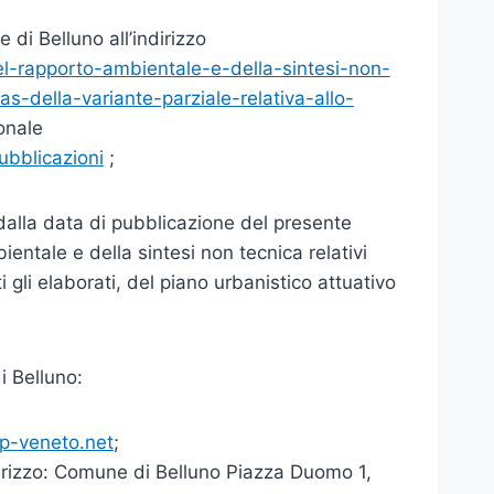
 di Belluno all’indirizzo
del-rapporto-ambientale-e-della-sintesi-non-
as-della-variante-parziale-relativa-allo-
onale
ubblicazioni
;
dalla data di pubblicazione del presente
entale e della sintesi non tecnica relativi
 gli elaborati, del piano urbanistico attuativo
 Belluno:
ip-veneto.net
;
ndirizzo: Comune di Belluno Piazza Duomo 1,