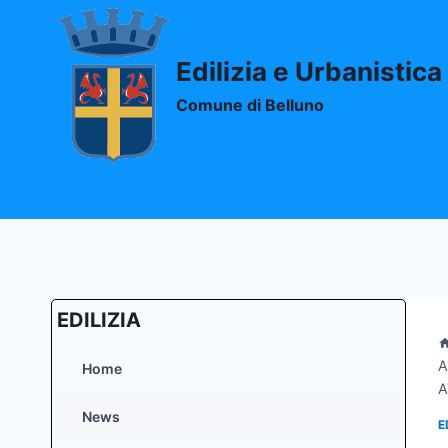
Salta
al
contenuto
Edilizia e Urbanistica
Comune di Belluno
EDILIZIA
A
Home
A
News
E