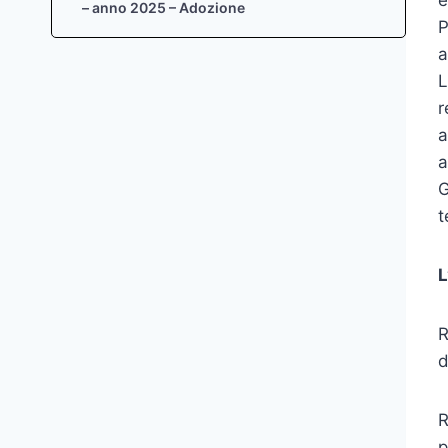
e
– anno 2025 – Adozione
P
a
L
r
a
a
G
t
L
R
d
R
p