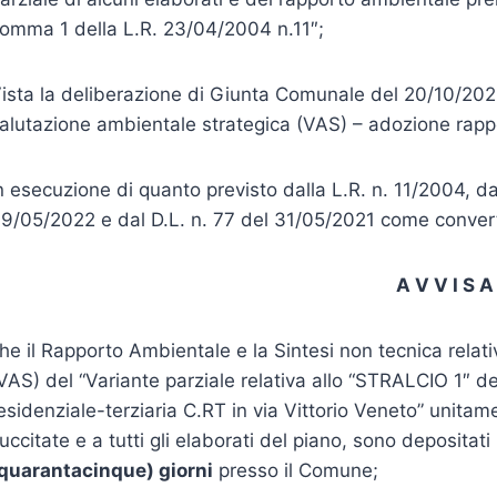
omma 1 della L.R. 23/04/2004 n.11″;
ista la deliberazione di Giunta Comunale del 20/10/2022 
alutazione ambientale strategica (VAS) – adozione rapp
n esecuzione di quanto previsto dalla L.R. n. 11/2004, d
9/05/2022 e dal D.L. n. 77 del 31/05/2021 come converti
A V V I S A
he il Rapporto Ambientale e la Sintesi non tecnica relat
VAS) del “Variante parziale relativa allo “STRALCIO 1″ de
esidenziale-terziaria C.RT in via Vittorio Veneto” unita
uccitate e a tutti gli elaborati del piano, sono depositati
quarantacinque) giorni
presso il Comune;