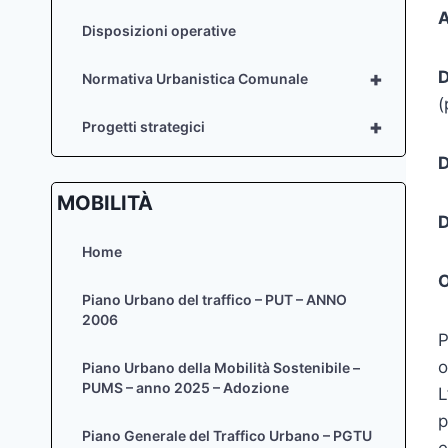
A
Disposizioni operative
+
D
Normativa Urbanistica Comunale
(
+
Progetti strategici
D
MOBILITÀ
D
Home
O
Piano Urbano del traffico – PUT – ANNO
2006
P
o
Piano Urbano della Mobilità Sostenibile –
PUMS – anno 2025 – Adozione
L
p
Piano Generale del Traffico Urbano – PGTU