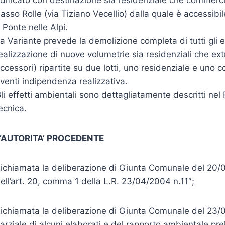
dificato con destinazione sia residenziale che commerci
asso Rolle (via Tiziano Vecellio) dalla quale è accessibil
 Ponte nelle Alpi.
a Variante prevede la demolizione completa di tutti gli edi
ealizzazione di nuove volumetrie sia residenziali che extr
ccessori) ripartite su due lotti, uno residenziale e uno c
venti indipendenza realizzativa.
li effetti ambientali sono dettagliatamente descritti nel
ecnica.
’AUTORITA’ PROCEDENTE
ichiamata la deliberazione di Giunta Comunale del 20/07
ell’art. 20, comma 1 della L.R. 23/04/2004 n.11″;
ichiamata la deliberazione di Giunta Comunale del 23/08
arziale di alcuni elaborati e del rapporto ambientale prel