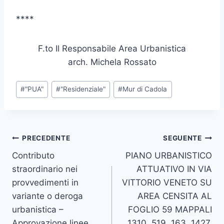
****
F.to Il Responsabile Area Urbanistica
arch. Michela Rossato
Tag
#
"PUA"
#
"Residenziale"
#
Mur di Cadola
articolo:
Navigazione
PRECEDENTE
SEGUENTE
Contributo
PIANO URBANISTICO
articoli
straordinario nei
ATTUATIVO IN VIA
provvedimenti in
VITTORIO VENETO SU
variante o deroga
AREA CENSITA AL
urbanistica –
FOGLIO 59 MAPPALI
Approvazione linee
1310, 519, 163, 1427,