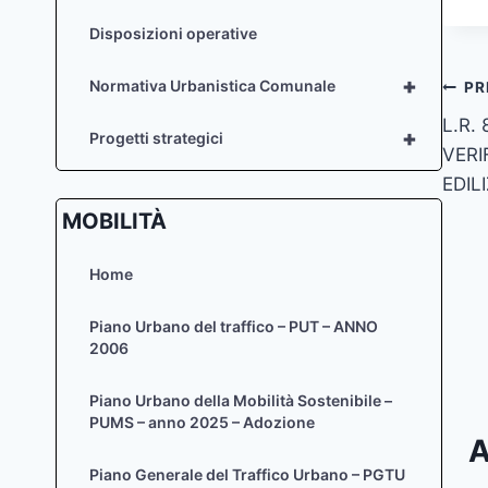
Disposizioni operative
+
Na
Normativa Urbanistica Comunale
PR
L.R. 
art
+
Progetti strategici
VERI
EDILI
MOBILITÀ
Home
Piano Urbano del traffico – PUT – ANNO
2006
Piano Urbano della Mobilità Sostenibile –
PUMS – anno 2025 – Adozione
A
Piano Generale del Traffico Urbano – PGTU