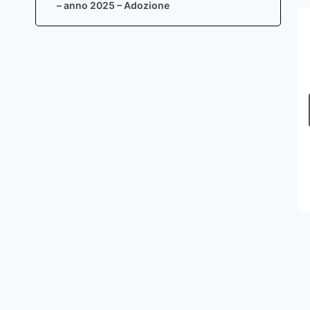
– anno 2025 – Adozione
Piano urbanistico attuativo di
iniziativa privata “Sois-Cavidiei” –
Adozione con prescrizioni
Di
Aquilino Chinazzi
10 Aprile 2015