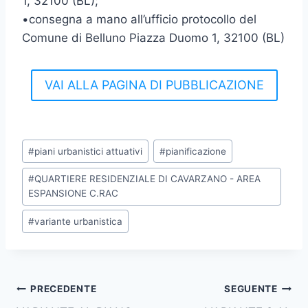
1, 32100 (BL);
•consegna a mano all’ufficio protocollo del
Comune di Belluno Piazza Duomo 1, 32100 (BL)
VAI ALLA PAGINA DI PUBBLICAZIONE
Tag
#
piani urbanistici attuativi
#
pianificazione
articolo:
#
QUARTIERE RESIDENZIALE DI CAVARZANO - AREA
ESPANSIONE C.RAC
#
variante urbanistica
Navigazione
PRECEDENTE
SEGUENTE