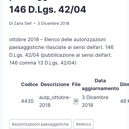
146 D.Lgs. 42/04
Di
Zaira Sief
3 Dicembre 2018
ottobre 2018 – Elenco delle autorizzazioni
paesaggistiche rilasciate ai sensi dell’art. 146
D.Lgs. 42/04 (pubblicazione ai sensi dell’art.
146 comma 13 D.Lgs. 42/04)
Data
Codice
Descrizione
File
Dim
aggiornamento
autp_ottobre-
3 Dicembre
4430
48 
2018
2018
Tag
#
autorizzaizoni paesaggistiche
#
elenco
articolo: