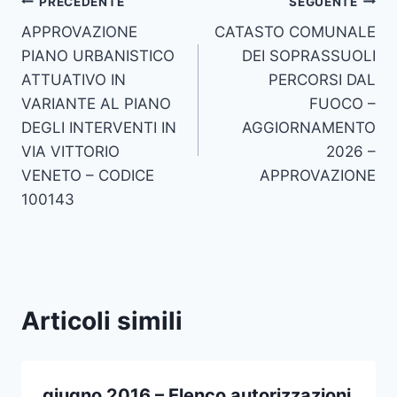
Navigazione
PRECEDENTE
SEGUENTE
APPROVAZIONE
CATASTO COMUNALE
articoli
PIANO URBANISTICO
DEI SOPRASSUOLI
ATTUATIVO IN
PERCORSI DAL
VARIANTE AL PIANO
FUOCO –
DEGLI INTERVENTI IN
AGGIORNAMENTO
VIA VITTORIO
2026 –
VENETO – CODICE
APPROVAZIONE
100143
Articoli simili
giugno 2016 – Elenco autorizzazioni