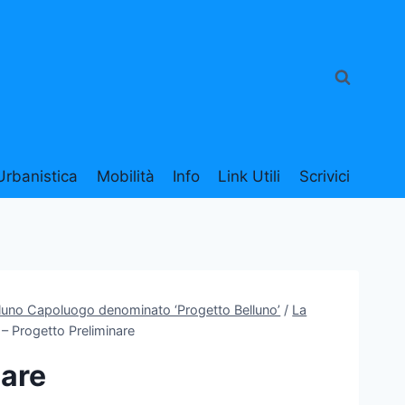
Urbanistica
Mobilità
Info
Link Utili
Scrivici
elluno Capoluogo denominato ‘Progetto Belluno’
/
La
– Progetto Preliminare
nare