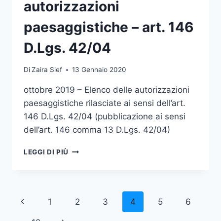
D.LGS.
autorizzazioni
42/04
paesaggistiche – art. 146
D.Lgs. 42/04
Di
Zaira Sief
13 Gennaio 2020
ottobre 2019 – Elenco delle autorizzazioni
paesaggistiche rilasciate ai sensi dell’art.
146 D.Lgs. 42/04 (pubblicazione ai sensi
dell’art. 146 comma 13 D.Lgs. 42/04)
OTTOBRE
LEGGI DI PIÙ
2019
–
ELENCO
AUTORIZZAZIONI
Navigazione
Pagina
1
2
3
4
5
6
PAESAGGISTICHE
–
Precedente