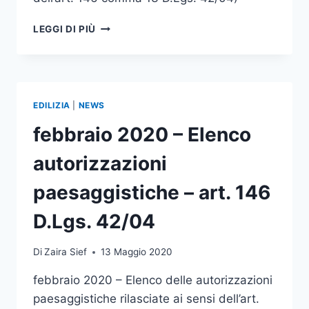
MARZO
LEGGI DI PIÙ
2020
–
ELENCO
AUTORIZZAZIONI
PAESAGGISTICHE
EDILIZIA
|
NEWS
–
ART.
febbraio 2020 – Elenco
146
D.LGS.
autorizzazioni
42/04
paesaggistiche – art. 146
D.Lgs. 42/04
Di
Zaira Sief
13 Maggio 2020
febbraio 2020 – Elenco delle autorizzazioni
paesaggistiche rilasciate ai sensi dell’art.