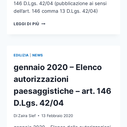
146 D.Lgs. 42/04 (pubblicazione ai sensi
dell’art. 146 comma 13 D.Lgs. 42/04)
FEBBRAIO
LEGGI DI PIÙ
2020
–
ELENCO
AUTORIZZAZIONI
PAESAGGISTICHE
EDILIZIA
|
NEWS
–
ART.
gennaio 2020 – Elenco
146
D.LGS.
autorizzazioni
42/04
paesaggistiche – art. 146
D.Lgs. 42/04
Di
Zaira Sief
13 Febbraio 2020