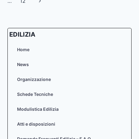
pagina
Pagina
…
12
ART.
146
successiva
D.LGS.
42/04
EDILIZIA
Home
News
Organizzazione
Schede Tecniche
Modulistica Edilizia
Atti e disposizioni
Domande Frequenti Edilizia – F.A.Q.