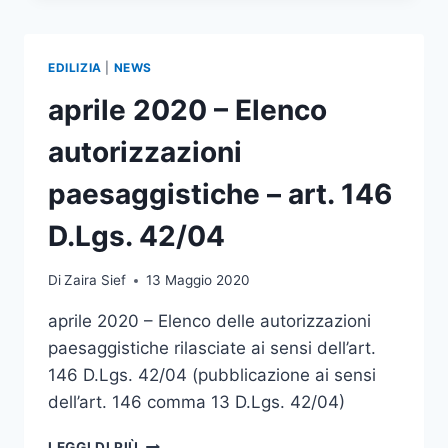
ELENCO
AUTORIZZAZIONI
PAESAGGISTICHE
EDILIZIA
|
NEWS
–
ART.
aprile 2020 – Elenco
146
D.LGS.
autorizzazioni
42/04
paesaggistiche – art. 146
D.Lgs. 42/04
Di
Zaira Sief
13 Maggio 2020
aprile 2020 – Elenco delle autorizzazioni
paesaggistiche rilasciate ai sensi dell’art.
146 D.Lgs. 42/04 (pubblicazione ai sensi
dell’art. 146 comma 13 D.Lgs. 42/04)
APRILE
LEGGI DI PIÙ