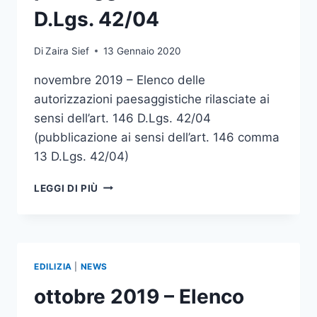
D.Lgs. 42/04
Di
Zaira Sief
13 Gennaio 2020
novembre 2019 – Elenco delle
autorizzazioni paesaggistiche rilasciate ai
sensi dell’art. 146 D.Lgs. 42/04
(pubblicazione ai sensi dell’art. 146 comma
13 D.Lgs. 42/04)
NOVEMBRE
LEGGI DI PIÙ
2019
–
ELENCO
AUTORIZZAZIONI
PAESAGGISTICHE
EDILIZIA
|
NEWS
–
ART.
ottobre 2019 – Elenco
146