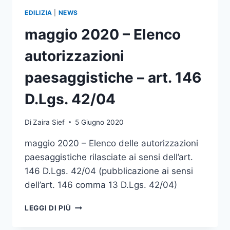
PAESAGGISTICHE
EDILIZIA
|
NEWS
–
ART.
maggio 2020 – Elenco
146
D.LGS.
autorizzazioni
42/04
paesaggistiche – art. 146
D.Lgs. 42/04
Di
Zaira Sief
5 Giugno 2020
maggio 2020 – Elenco delle autorizzazioni
paesaggistiche rilasciate ai sensi dell’art.
146 D.Lgs. 42/04 (pubblicazione ai sensi
dell’art. 146 comma 13 D.Lgs. 42/04)
MAGGIO
LEGGI DI PIÙ
2020
–