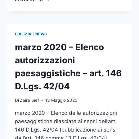
2020
–
ELENCO
AUTORIZZAZIONI
PAESAGGISTICHE
EDILIZIA
|
NEWS
–
ART.
marzo 2020 – Elenco
146
D.LGS.
autorizzazioni
42/04
paesaggistiche – art. 146
D.Lgs. 42/04
Di
Zaira Sief
13 Maggio 2020
marzo 2020 – Elenco delle autorizzazioni
paesaggistiche rilasciate ai sensi dell’art.
146 D.Lgs. 42/04 (pubblicazione ai sensi
dell’art. 146 comma 13 D.Lgs. 42/04)