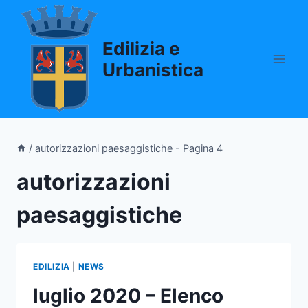
Salta
al
Edilizia e
contenuto
Urbanistica
/
autorizzazioni paesaggistiche
- Pagina 4
autorizzazioni
paesaggistiche
EDILIZIA
|
NEWS
luglio 2020 – Elenco