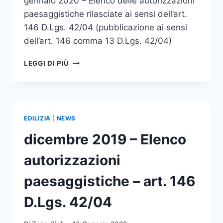
gennaio 2020 – Elenco delle autorizzazioni
paesaggistiche rilasciate ai sensi dell’art.
146 D.Lgs. 42/04 (pubblicazione ai sensi
dell’art. 146 comma 13 D.Lgs. 42/04)
GENNAIO
LEGGI DI PIÙ
2020
–
ELENCO
AUTORIZZAZIONI
PAESAGGISTICHE
EDILIZIA
|
NEWS
–
ART.
dicembre 2019 – Elenco
146
D.LGS.
autorizzazioni
42/04
paesaggistiche – art. 146
D.Lgs. 42/04