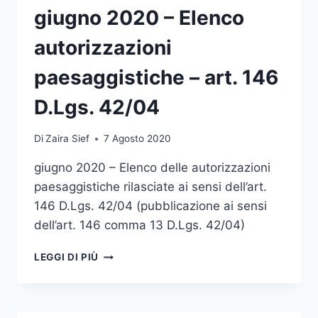
ART.
giugno 2020 – Elenco
146
D.LGS.
autorizzazioni
42/04
paesaggistiche – art. 146
D.Lgs. 42/04
Di
Zaira Sief
7 Agosto 2020
giugno 2020 – Elenco delle autorizzazioni
paesaggistiche rilasciate ai sensi dell’art.
146 D.Lgs. 42/04 (pubblicazione ai sensi
dell’art. 146 comma 13 D.Lgs. 42/04)
GIUGNO
LEGGI DI PIÙ
2020
–
ELENCO
AUTORIZZAZIONI