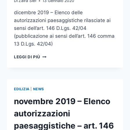
Di
Zaira Sief
13 Gennaio 2020
dicembre 2019 – Elenco delle
autorizzazioni paesaggistiche rilasciate ai
sensi dell’art. 146 D.Lgs. 42/04
(pubblicazione ai sensi dell’art. 146 comma
13 D.Lgs. 42/04)
DICEMBRE
LEGGI DI PIÙ
2019
–
ELENCO
AUTORIZZAZIONI
PAESAGGISTICHE
EDILIZIA
|
NEWS
–
ART.
novembre 2019 – Elenco
146
D.LGS.
autorizzazioni
42/04
paesaggistiche – art. 146