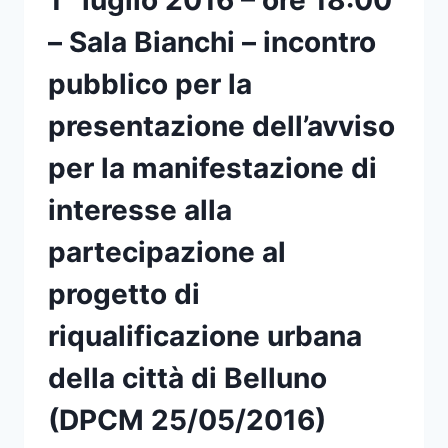
SUOLO
NATURALE
– Sala Bianchi – incontro
O
SEMINATURALE.
pubblico per la
L.R.
14/2017
presentazione dell’avviso
“DISPOSIZIONI
PER
per la manifestazione di
IL
CONTENIMENTO
interesse alla
DEL
CONSUMO
partecipazione al
DI
SUOLO”.
progetto di
BANDI
DEMOLIZIONE
riqualificazione urbana
ANNO
2021.
della città di Belluno
(DPCM 25/05/2016)