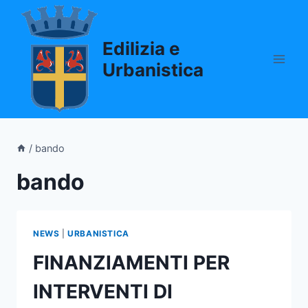
Salta
al
Edilizia e
contenuto
Urbanistica
/
bando
bando
NEWS
|
URBANISTICA
FINANZIAMENTI PER
INTERVENTI DI