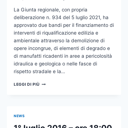
La Giunta regionale, con propria
deliberazione n. 934 del 5 luglio 2021, ha
approvato due bandi per il finanziamento di
interventi di riqualificazione edilizia e
ambientale attraverso la demolizione di
opere incongrue, di elementi di degrado e
di manufatti ricadenti in aree a pericolosità
idraulica e geologica o nelle fasce di
rispetto stradale e la…
FINANZIAMENTI
LEGGI DI PIÙ
PER
INTERVENTI
DI
DEMOLIZIONE
E
NEWS
RIPRISTINO
DEL
1° luglio 2016 – ore 18:00