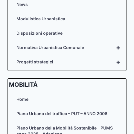
DELLA
News
CITTÀ
DI
Modulistica Urbanistica
BELLUNO
(DPCM
Disposizioni operative
25/05/2016)
+
Normativa Urbanistica Comunale
+
Progetti strategici
MOBILITÀ
Home
Piano Urbano del traffico – PUT – ANNO 2006
Piano Urbano della Mobilità Sostenibile – PUMS –
anno 2025 – Adozione