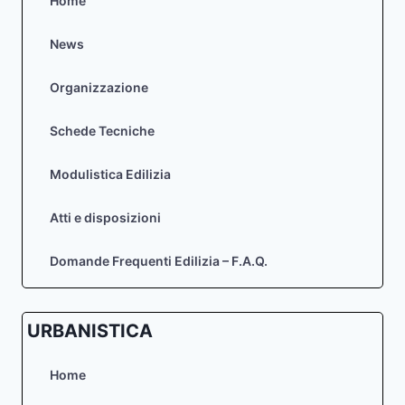
Home
SALA
BIANCHI
News
–
INCONTRO
Organizzazione
PUBBLICO
PER
LA
Schede Tecniche
PRESENTAZIONE
DELL’AVVISO
Modulistica Edilizia
PER
LA
Atti e disposizioni
MANIFESTAZIONE
DI
INTERESSE
Domande Frequenti Edilizia – F.A.Q.
ALLA
PARTECIPAZIONE
AL
URBANISTICA
PROGETTO
DI
RIQUALIFICAZIONE
Home
URBANA