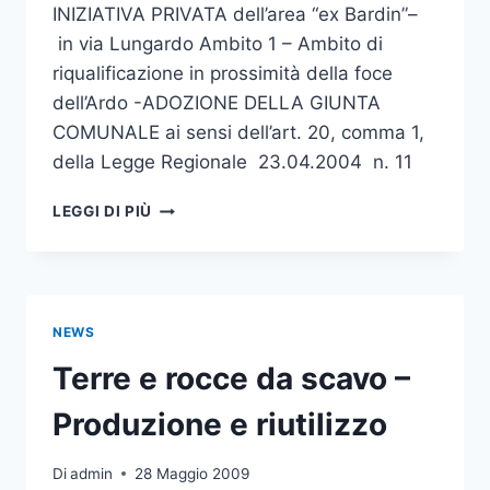
INIZIATIVA PRIVATA dell’area “ex Bardin”–
in via Lungardo Ambito 1 – Ambito di
riqualificazione in prossimità della foce
dell’Ardo -ADOZIONE DELLA GIUNTA
COMUNALE ai sensi dell’art. 20, comma 1,
della Legge Regionale 23.04.2004 n. 11
PIANO
LEGGI DI PIÙ
URBANISTICO
ATTUATIVO
DI
INIZIATIVA
PRIVATA
NEWS
DELL’AREA
“EX-
Terre e rocce da scavo –
BARDIN”
–
Produzione e riutilizzo
IN
VIA
Di
admin
28 Maggio 2009
LUNGARDO