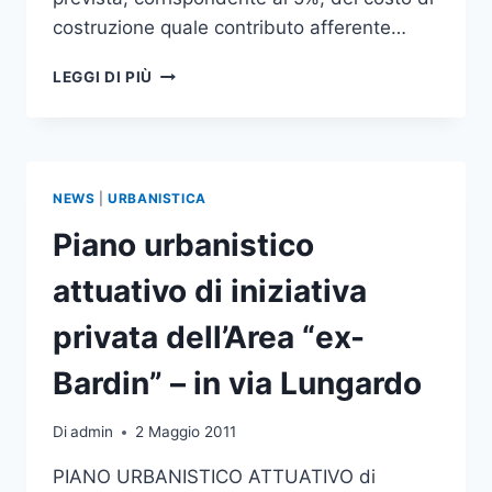
costruzione quale contributo afferente…
COSTO
LEGGI DI PIÙ
DI
COSTRUZIONE
–
DETERMINAZIONE
DEL
NEWS
|
URBANISTICA
DIRIGENTE
DEL
Piano urbanistico
SETTORE
PIANIFICAZIONE
attuativo di iniziativa
URBANA
E
privata dell’Area “ex-
SERVIZI
ALLA
Bardin” – in via Lungardo
CITTÀ
N.
Di
admin
2 Maggio 2011
614
DEL
PIANO URBANISTICO ATTUATIVO di
25.09.2011