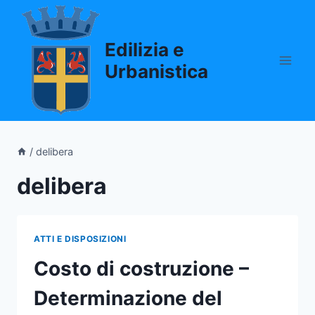
Salta
al
Edilizia e
contenuto
Urbanistica
/
delibera
delibera
ATTI E DISPOSIZIONI
Costo di costruzione –
Determinazione del