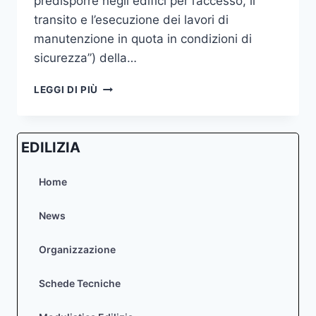
predisporre negli edifici per l’accesso, il
transito e l’esecuzione dei lavori di
manutenzione in quota in condizioni di
sicurezza”) della…
MODIFICATO
LEGGI DI PIÙ
L’ART.
79
BIS
EDILIZIA
DELLA
LR
61/1985
Home
(MISURE
PREVENTIVE
News
E
PROTETTIVE
Organizzazione
DA
PREDISPORRE
NEGLI
Schede Tecniche
EDIFICI
PER