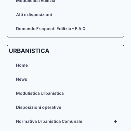
Modulistica Edilizia
L’ACCESSO,
IL
Atti e disposizioni
TRANSITO
E
L’ESECUZIONE
Domande Frequenti Edilizia – F.A.Q.
DEI
LAVORI
DI
URBANISTICA
MANUTENZIONE
IN
QUOTA
Home
IN
CONDIZIONI
News
DI
SICUREZZA)
Modulistica Urbanistica
Disposizioni operative
+
Normativa Urbanistica Comunale