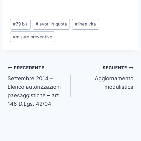
Tag
#
79 bis
#
lavori in quota
#
linee vita
articolo:
#
misure preventive
Navigazione
PRECEDENTE
SEGUENTE
Settembre 2014 –
Aggiornamento
articoli
Elenco autorizzazioni
modulistica
paesaggistiche – art.
146 D.Lgs. 42/04