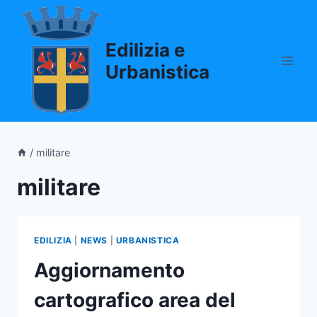
Salta
al
Edilizia e
contenuto
Urbanistica
/
militare
militare
EDILIZIA
|
NEWS
|
URBANISTICA
Aggiornamento
cartografico area del