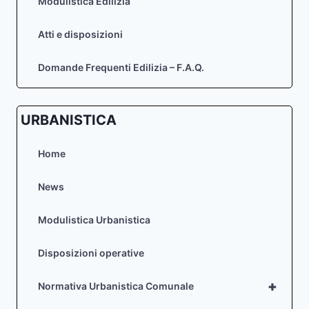
Modulistica Edilizia
L’ACCESSO,
IL
Atti e disposizioni
TRANSITO
E
L’ESECUZIONE
Domande Frequenti Edilizia – F.A.Q.
DEI
LAVORI
DI
URBANISTICA
MANUTENZIONE
IN
QUOTA
Home
IN
CONDIZIONI
News
DI
SICUREZZA)
Modulistica Urbanistica
Disposizioni operative
+
Normativa Urbanistica Comunale