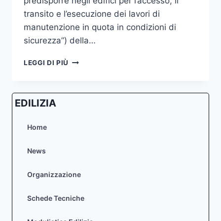
predisporre negli edifici per l’accesso, il
transito e l’esecuzione dei lavori di
manutenzione in quota in condizioni di
sicurezza”) della…
MODIFICATO
LEGGI DI PIÙ
L’ART.
79
BIS
EDILIZIA
DELLA
LR
61/1985
Home
(MISURE
PREVENTIVE
News
E
PROTETTIVE
Organizzazione
DA
PREDISPORRE
NEGLI
Schede Tecniche
EDIFICI
PER