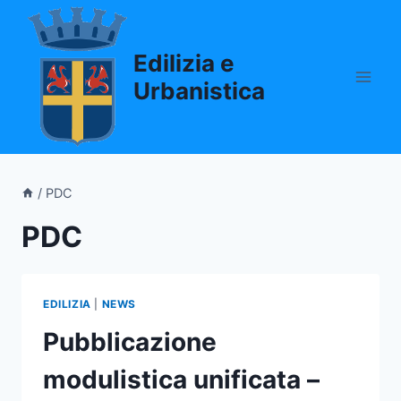
Salta
al
Edilizia e
contenuto
Urbanistica
/
PDC
PDC
EDILIZIA
|
NEWS
Pubblicazione
modulistica unificata –