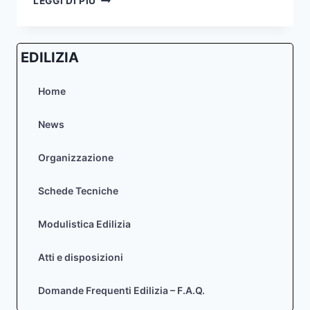
LEGGI DI PIÙ
URBANISTICO
ATTUATIVO
IN
EDILIZIA
LOCALITA’
COL
CAVALIER
Home
VARIANTE
–
News
APPROVAZIONE
Organizzazione
Schede Tecniche
Modulistica Edilizia
Atti e disposizioni
Domande Frequenti Edilizia – F.A.Q.