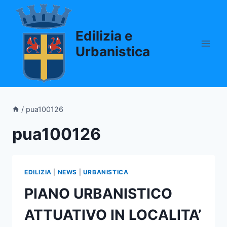
Salta
al
Edilizia e
contenuto
Urbanistica
/
pua100126
pua100126
EDILIZIA
|
NEWS
|
URBANISTICA
PIANO URBANISTICO
ATTUATIVO IN LOCALITA’