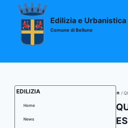
Salta
al
contenuto
Edilizia e Urbanistica
Comune di Belluno
EDILIZIA
/
Q
QU
Home
ES
News