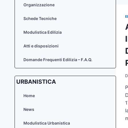
Organizzazione
E
Schede Tecniche
Modulistica Edilizia
Atti e disposizioni
Domande Frequenti Edilizia – F.A.Q.
D
URBANISTICA
P
D
Home
1
News
l
m
Modulistica Urbanistica