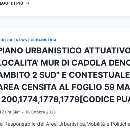
APPROVAZIONE
EGGI DI PIÙ
PIANO
URBANISTICO
ATTUATIVO
DI
INIZIATIVA
PRIVATA
DILIZIA
|
NEWS
|
URBANISTICA
IN
PIANO URBANISTICO ATTUATIVO D
LOCALITA’
MUR
LOCALITA’ MUR DI CADOLA DEN
DI
CADOLA
AMBITO 2 SUD” E CONTESTUALE
DENOMINATO
“CAVARZANO
AREA CENSITA AL FOGLIO 59 MA
–
AMBITO
1200,1774,1778,1779[CODICE P
2
SUD”
–
i
Zaira Sief
16 Ottobre 2025
[CODICE
a Responsabile dell’Area Urbanistica,Mobilità e Politiche p
PUA
100146]