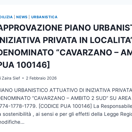
DILIZIA
|
NEWS
|
URBANISTICA
APPROVAZIONE PIANO URBANIST
INIZIATIVA PRIVATA IN LOCALIT
DENOMINATO “CAVARZANO – AMB
PUA 100146]
i
Zaira Sief
2 Febbraio 2026
IANO URBANISTICO ATTUATIVO DI INIZIATIVA PRIVAT
ENOMINATO “CAVARZANO – AMBITO 2 SUD” SU AREA 
774-1778-1779. [CODICE PUA 100146] La Responsabile del
a sostenibilità , ai sensi e per gli effetti della Legge Re
odifiche…