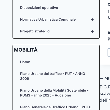
D
Disposizioni operative
1
M
+
Normativa Urbanistica Comunale
+
Progetti strategici
E
P
MOBILITÀ
T
a
Home
Piano Urbano del traffico – PUT – ANNO
Na
2006
PR
D.G.R
art
Piano Urbano della Mobilità Sostenibile –
scavo
PUMS – anno 2025 – Adozione
dell’
Piano Generale del Traffico Urbano – PGTU