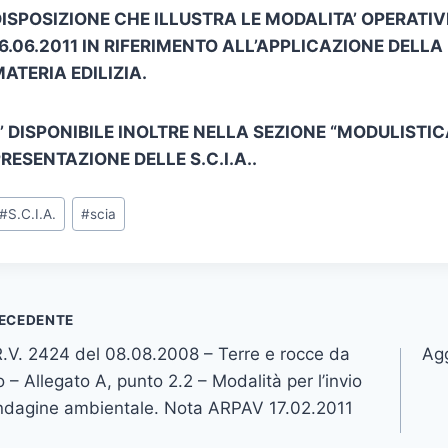
ISPOSIZIONE CHE ILLUSTRA LE MODALITA’ OPERATI
6.06.2011 IN RIFERIMENTO ALL’APPLICAZIONE DELLA 
ATERIA EDILIZIA.
’ DISPONIBILE INOLTRE NELLA SEZIONE “MODULISTIC
RESENTAZIONE DELLE S.C.I.A..
ag
#
S.C.I.A.
#
scia
rticolo:
vigazione
ECEDENTE
.V. 2424 del 08.08.2008 – Terre e rocce da
Agg
icoli
 – Allegato A, punto 2.2 – Modalità per l’invio
indagine ambientale. Nota ARPAV 17.02.2011