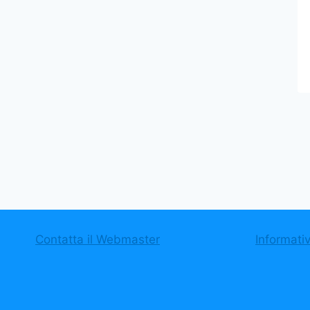
D.Lgs. 152/06 e s.m.i. Riferimento
Delibera n.9/CR del 21.01.2013”.
Di
Zaira Sief
9 Marzo 2013
Contatta il Webmaster
Informati