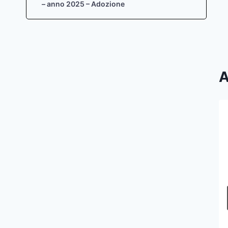
– anno 2025 – Adozione
A
Terre e rocce da scavo –
Deliberazione della Giunta
Regionale del Veneto N. 179 del
11.02.2013 – “Procedure operative
per la gestione delle terre e rocce
da scavo per i quantitativi indicati
all’articolo 266, comma 7, del