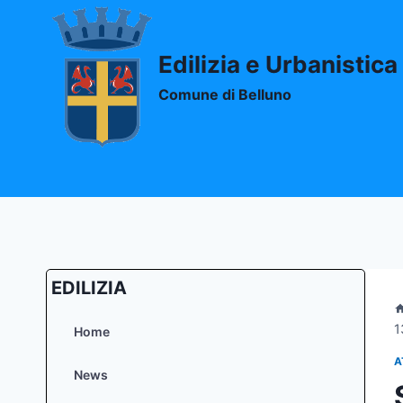
Salta
al
contenuto
Edilizia e Urbanistica
Comune di Belluno
EDILIZIA
1
Home
A
News