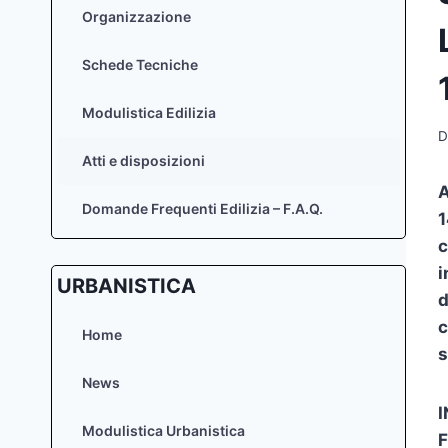
Organizzazione
Schede Tecniche
Modulistica Edilizia
D
Atti e disposizioni
A
Domande Frequenti Edilizia – F.A.Q.
1
c
i
URBANISTICA
d
c
Home
s
News
I
Modulistica Urbanistica
F