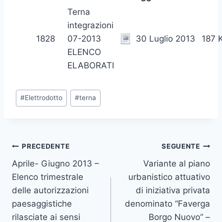
Terna
integrazioni
1828
07-2013
30 Luglio 2013
187 
ELENCO
ELABORATI
Tag
#
Elettrodotto
#
terna
articolo:
Navigazione
PRECEDENTE
SEGUENTE
Aprile- Giugno 2013 –
Variante al piano
articoli
Elenco trimestrale
urbanistico attuativo
delle autorizzazioni
di iniziativa privata
paesaggistiche
denominato “Faverga
rilasciate ai sensi
Borgo Nuovo” –