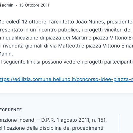
i
admin
13 Ottobre 2011
ercoledì 12 ottobre, l’architetto João Nunes, presidente
resentato in un incontro pubblico, i progetti vincitori de
a riqualificazione di piazza dei Martiri e piazza Vittorio 
i rivendita giornali di via Matteotti e piazza Vittorio Ema
anin.
l seguente link si possono vedere i progetti partecipanti 
ttps://edilizia.comune.belluno.it/concorso-idee-piazza-m
vigazione
ECEDENTE
nzione incendi – D.P.R. 1 agosto 2011, n. 151.
icoli
ificazione della disciplina dei procedimenti