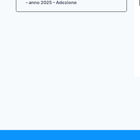
– anno 2025 – Adozione
Di
Aquilino Chinazzi
9 Giugno 2023