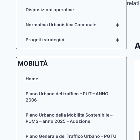
relat
Disposizioni operative
+
Normativa Urbanistica Comunale
+
Progetti strategici
A
MOBILITÀ
PIANO URBANISTICO ATTUATIVO
Home
IN VARIANTE AL PUA IN
LOCALITÀ MUR DI CADOLA
Piano Urbano del traffico – PUT – ANNO
2006
APPROVATO CON D.G.C. N. 30
DEL 03/04/2007 E SUCCESSIVA
Piano Urbano della Mobilità Sostenibile –
VARIANTE APPROVATA CON
PUMS – anno 2025 – Adozione
D.G.C. N.18 DEL 20/02/2012
Piano Generale del Traffico Urbano – PGTU