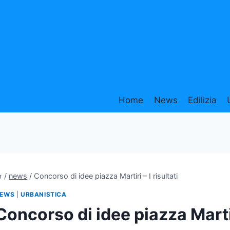
Home
News
Edilizia
/
news
/
Concorso di idee piazza Martiri – I risultati
EWS
|
URBANISTICA
Concorso di idee piazza Martiri