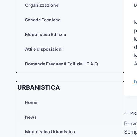
Organizzazione
D
Schede Tecniche
M
p
Modulistica Edilizia
l
d
Atti e disposizioni
M
A
Domande Frequenti Edilizia – F.A.Q.
h
URBANISTICA
Home
Na
PR
News
Preve
art
Sempl
Modulistica Urbanistica