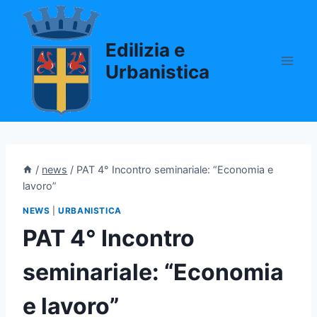
Salta
al
Edilizia e
contenuto
Urbanistica
/
news
/
PAT 4° Incontro seminariale: “Economia e
lavoro”
NEWS
|
URBANISTICA
PAT 4° Incontro
seminariale: “Economia
e lavoro”