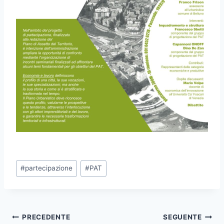
Tag
#
partecipazione
#
PAT
articolo:
Navigazione
PRECEDENTE
SEGUENTE