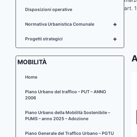
art
art. 
Disposizioni operative
+
Normativa Urbanistica Comunale
+
Progetti strategici
A
MOBILITÀ
Home
marzo 2020 – Elenco
Piano Urbano del traffico – PUT – ANNO
autorizzazioni paesaggistiche –
2006
art. 146 D.Lgs. 42/04
Piano Urbano della Mobilità Sostenibile –
Di
Zaira Sief
13 Maggio 2020
PUMS – anno 2025 – Adozione
Piano Generale del Traffico Urbano – PGTU