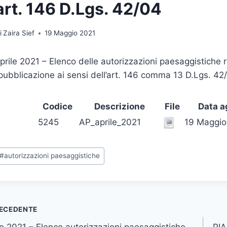
art. 146 D.Lgs. 42/04
i
Zaira Sief
19 Maggio 2021
prile 2021 – Elenco delle autorizzazioni paesaggistiche ri
pubblicazione ai sensi dell’art. 146 comma 13 D.Lgs. 42
Codice
Descrizione
File
Data 
5245
AP_aprile_2021
19 Maggio
ag
#
autorizzazioni paesaggistiche
rticolo:
vigazione
ECEDENTE
 2021 – Elenco autorizzazioni paesaggistiche –
PI