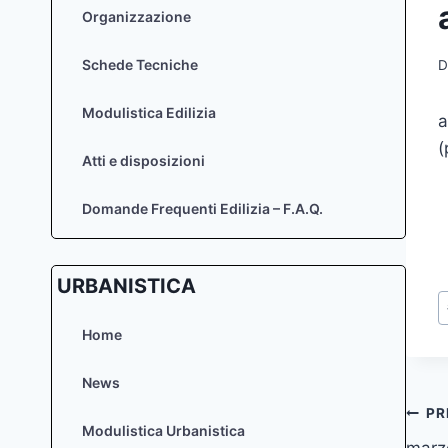
Organizzazione
Schede Tecniche
D
Modulistica Edilizia
a
(
Atti e disposizioni
Domande Frequenti Edilizia – F.A.Q.
URBANISTICA
T
a
Home
News
Na
PR
Modulistica Urbanistica
marzo