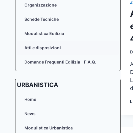
A
Organizzazione
Schede Tecniche
Modulistica Edilizia
Atti e disposizioni
D
Domande Frequenti Edilizia – F.A.Q.
A
D
L
URBANISTICA
d
Home
L
News
Modulistica Urbanistica