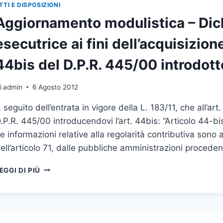
TTI E DISPOSIZIONI
Aggiornamento modulistica – Dich
esecutrice ai fini dell’acquisizion
44bis del D.P.R. 445/00 introdotto 
i
admin
6 Agosto 2012
 seguito dell’entrata in vigore della L. 183/11, che all’art
.P.R. 445/00 introducendovi l’art. 44bis: “Articolo 44-bis
e informazioni relative alla regolarità contributiva sono a
ell’articolo 71, dalle pubbliche amministrazioni proceden
AGGIORNAMENTO
EGGI DI PIÙ
MODULISTICA
–
DICHIARAZIONE
DELL’IMPRESA
ESECUTRICE