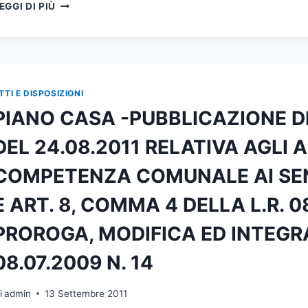
COSTO
L.R.
EGGI DI PIÙ
DI
14/09
COSTRUZIONE
COME
–
MODIFICATA
DETERMINAZIONE
ED
DEL
INTEGRATA
DIRIGENTE
DALLA
TTI E DISPOSIZIONI
DEL
L.R.
PIANO CASA -PUBBLICAZIONE DE
SETTORE
13/11
PIANIFICAZIONE
DEL 24.08.2011 RELATIVA AGLI 
URBANA
E
COMPETENZA COMUNALE AI SENS
SERVIZI
ALLA
E ART. 8, COMMA 4 DELLA L.R. 08
CITTÀ
N.
PROROGA, MODIFICA ED INTEGRA
614
DEL
08.07.2009 N. 14
25.09.2011
i
admin
13 Settembre 2011