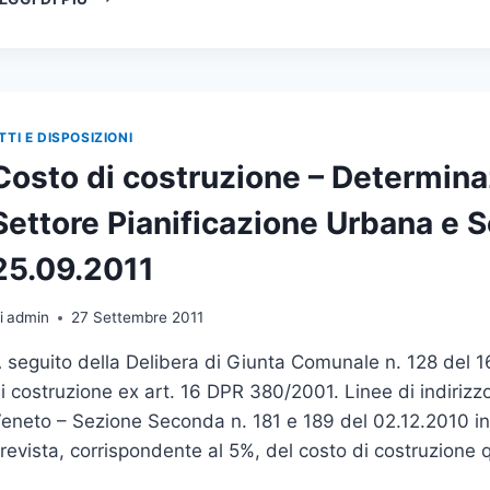
CASA
ESPLICATIVE”
–
SERRE
BIOCLIMATICHE
–
DELIBERAZIONE
TTI E DISPOSIZIONI
DI
Costo di costruzione – Determina
GIUNTA
REGIONALE
Settore Pianificazione Urbana e Se
N.
1781
25.09.2011
DEL
08.11.2011
–
i
admin
27 Settembre 2011
APPLICAZIONE
 seguito della Delibera di Giunta Comunale n. 128 del 
DEL
COMMA
i costruzione ex art. 16 DPR 380/2001. Linee di indirizz
3
eneto – Sezione Seconda n. 181 e 189 del 02.12.2010 ine
DELL’ART.
revista, corrispondente al 5%, del costo di costruzione 
5
DELLA