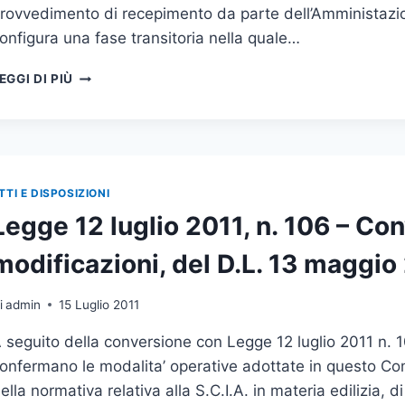
SENSI
rovvedimento di recepimento da parte dell’Amministazio
DELL’ART.
onfigura una fase transitoria nella quale…
6,
COMMA
L.R.
1
EGGI DI PIÙ
8
E
LUGLIO
ART.
2011,
8,
N.
COMMA
13
4
–
DELLA
TTI E DISPOSIZIONI
CRITERI
L.R.
Legge 12 luglio 2011, n. 106 – Co
OPERATIVI
08.07.2011
PER
N.
modificazioni, del D.L. 13 maggio
LA
13
VERIFICA
DI
DI
i
admin
15 Luglio 2011
PROROGA,
CONFORMITA’
MODIFICA
 seguito della conversione con Legge 12 luglio 2011 n. 10
DELLE
ED
PRATICHE
INTEGRAZIONI
onfermano le modalita’ operative adottate in questo Com
EDILIZIE
DELLA
ella normativa relativa alla S.C.I.A. in materia edilizia, d
L.R.