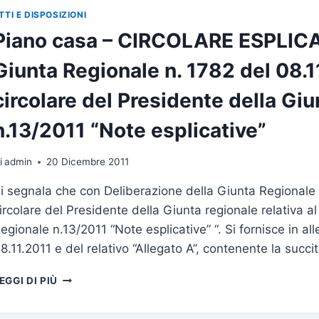
AI
TTI E DISPOSIZIONI
FINI
Piano casa – CIRCOLARE ESPLICAT
DELL’ACQUISIZIONE
D’UFFICIO
Giunta Regionale n. 1782 del 08.
DEL
DURC
circolare del Presidente della Giu
(ART.
44BIS
n.13/2011 “Note esplicative”
DEL
D.P.R.
445/00
i
admin
20 Dicembre 2011
INTRODOTTO
i segnala che con Deliberazione della Giunta Regionale 
DALL’ART.
15
ircolare del Presidente della Giunta regionale relativa
L.
egionale n.13/2011 “Note esplicative” “. Si fornisce in all
183/11)
8.11.2011 e del relativo “Allegato A”, contenente la succit
PIANO
EGGI DI PIÙ
CASA
–