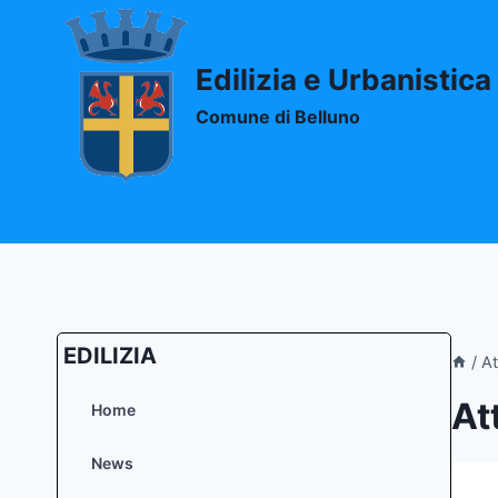
Salta
al
contenuto
Edilizia e Urbanistica
Comune di Belluno
EDILIZIA
/
At
At
Home
News