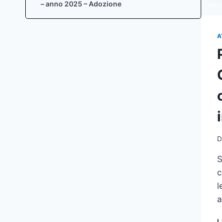
– anno 2025 – Adozione
A
D
S
c
l
a
L