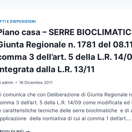
CIRCOLARE
ESPLICATIVA
–
DELIBERAZIONE
TTI E DISPOSIZIONI
DI
Piano casa – SERRE BIOCLIMATICH
GIUNTA
REGIONALE
Giunta Regionale n. 1781 del 08.1
N.
1782
comma 3 dell’art. 5 della L.R. 14
DEL
08.11.2011
integrata dalla L.R. 13/11
–
APPROVAZIONE
CIRCOLARE
i
admin
16 Dicembre 2011
DEL
i comunica che con Deliberazione di Giunta Regionale n.
PRESIDENTE
DELLA
omma 3 dell’art. 5 della L.R. 14/09 come modificata ed i
GIUNTA
e caratteristiche tecniche delle serre bioclimatiche e di a
REGIONALE:
pplicazione della normativa di cui al comma 1 dell’art….
L.R.
N.13/2011
PIANO
“NOTE
EGGI DI PIÙ