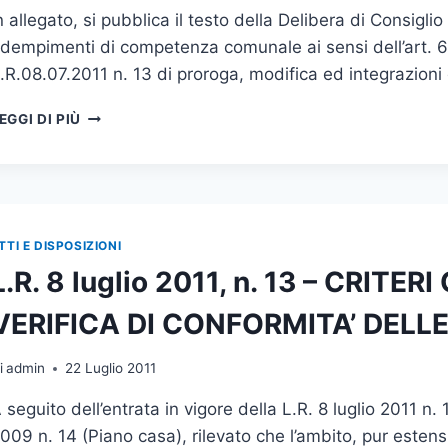
n allegato, si pubblica il testo della Delibera di Consigl
dempimenti di competenza comunale ai sensi dell’art. 6
.R.08.07.2011 n. 13 di proroga, modifica ed integrazioni 
PIANO
EGGI DI PIÙ
CASA
-
PUBBLICAZIONE
DELLA
DELIBERA
C.C.N.32
TTI E DISPOSIZIONI
DEL
L.R. 8 luglio 2011, n. 13 – CRITE
24.08.2011
RELATIVA
VERIFICA DI CONFORMITA’ DELLE
AGLI
ADEMPIMENTI
DI
i
admin
22 Luglio 2011
COMPETENZA
 seguito dell’entrata in vigore della L.R. 8 luglio 2011 n.
COMUNALE
AI
009 n. 14 (Piano casa), rilevato che l’ambito, pur estens