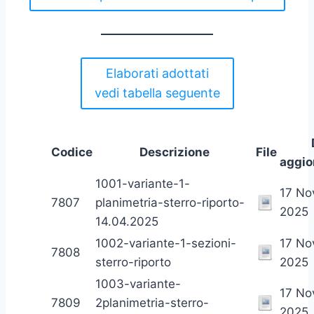
Elaborati adottati
vedi tabella seguente
Codice
Descrizione
File
aggi
1001-variante-1-
17 N
7807
planimetria-sterro-riporto-
2025
14.04.2025
1002-variante-1-sezioni-
17 N
7808
sterro-riporto
2025
1003-variante-
17 N
7809
2planimetria-sterro-
2025