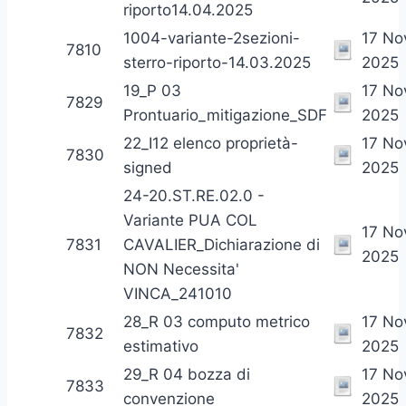
riporto14.04.2025
1004-variante-2sezioni-
17 N
7810
sterro-riporto-14.03.2025
2025
19_P 03
17 N
7829
Prontuario_mitigazione_SDF
2025
22_I12 elenco proprietà-
17 N
7830
signed
2025
24-20.ST.RE.02.0 -
Variante PUA COL
17 N
7831
CAVALIER_Dichiarazione di
2025
NON Necessita'
VINCA_241010
28_R 03 computo metrico
17 N
7832
estimativo
2025
29_R 04 bozza di
17 N
7833
convenzione
2025