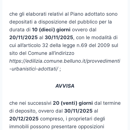
che gli elaborati relativi al Piano adottato sono
depositati a disposizione del pubblico per la
durata di
10 (dieci) giorni
ovvero dal
20/11/2025
al
30/11/2025
, con le modalità di
cui all’articolo 32 della legge n.69 del 2009 sul
sito del Comune all’indirizzo
https://edilizia.comune.belluno.it/provvedimenti
-urbanistici-adottati/
;
AVVISA
che nei successivi
20 (
venti
)
giorni
dal termine
di deposito, ovvero dal
30
/
1
1
/202
5
al
20
/
1
2
/202
5
compreso, i proprietari degli
immobili possono presentare opposizioni