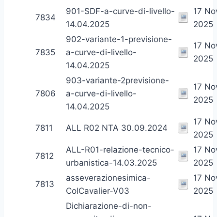
901-SDF-a-curve-di-livello-
17 N
7834
14.04.2025
2025
902-variante-1-previsione-
17 N
7835
a-curve-di-livello-
2025
14.04.2025
903-variante-2previsione-
17 N
7806
a-curve-di-livello-
2025
14.04.2025
17 N
7811
ALL R02 NTA 30.09.2024
2025
ALL-R01-relazione-tecnico-
17 N
7812
urbanistica-14.03.2025
2025
asseverazionesimica-
17 N
7813
ColCavalier-V03
2025
Dichiarazione-di-non-