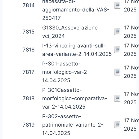
necessita-di-
17 N
7814
aggiornamento-della-VAS-
2025
250417
G1330_Asseverazione
17 N
7815
vci_2024
2025
I-13-vincoli-gravanti-sull-
17 N
7816
area-variante-2-14.04.2025
2025
P-301-assetto-
17 N
7817
morfologico-var-2-
2025
14.04.2025
P-301Cassetto-
17 N
7818
morfologico-comparativa-
2025
var-2-14.04.2025
P-302-assetto-
17 N
7819
patrimoniale-variante-2-
2025
14.04.2025