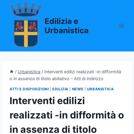
Salta
al
Edilizia e
contenuto
Urbanistica
/
Urbanistica
/
Interventi edilizi realizzati -in difformità
o in assenza di titolo abitativo – Atti di indirizzo
ATTI E DISPOSIZIONI
|
EDILIZIA
|
NEWS
|
URBANISTICA
Interventi edilizi
realizzati -in difformità o
in assenza di titolo