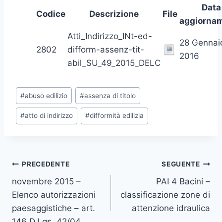
Data
Codice
Descrizione
File
aggiorna
Atti_Indirizzo_INt-ed-
28 Gennai
2802
difform-assenz-tit-
2016
abil_SU_49_2015_DELC
Tag
#
abuso edilizio
#
assenza di titolo
articolo:
#
atto di indirizzo
#
difformità edilizia
Navigazione
PRECEDENTE
SEGUENTE
novembre 2015 –
PAI 4 Bacini –
articoli
Elenco autorizzazioni
classificazione zone di
paesaggistiche – art.
attenzione idraulica
146 D.Lgs. 42/04