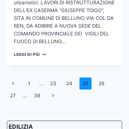
urbanistici. LAVORI DI RISTRUTTURAZIONE
DELL’EX CASERMA “GIUSEPPE TOIGO”,
SITA IN COMUNE DI BELLUNO VIA COL DA
REN, DA ADIBIRE A NUOVA SEDE DEL
COMANDO PROVINCIALE DEI VIGILI DEL
FUOCO DI BELLUNO…
VARIANTE
LEGGI DI PIÙ
URBANISTICA
NUOVA
SEDE
DEL
Navigazione
Pagina
1
…
23
24
25
26
COMANDO
PROVINCIALE
pagina
Precedente
Pagina
27
…
38
DEI
VIGILI
successiva
DEL
FUOCO
DI
EDILIZIA
BELLUNO