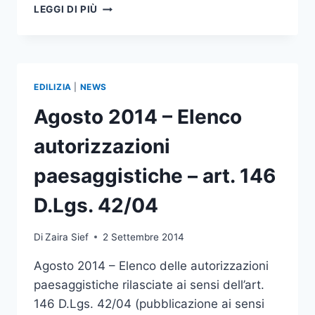
PUBBLICATO
LEGGI DI PIÙ
IL
D.L.
133
DEL
12.09.2014
EDILIZIA
|
NEWS
(DECRETO
SBLOCCA
Agosto 2014 – Elenco
ITALIA)
autorizzazioni
paesaggistiche – art. 146
D.Lgs. 42/04
Di
Zaira Sief
2 Settembre 2014
Agosto 2014 – Elenco delle autorizzazioni
paesaggistiche rilasciate ai sensi dell’art.
146 D.Lgs. 42/04 (pubblicazione ai sensi