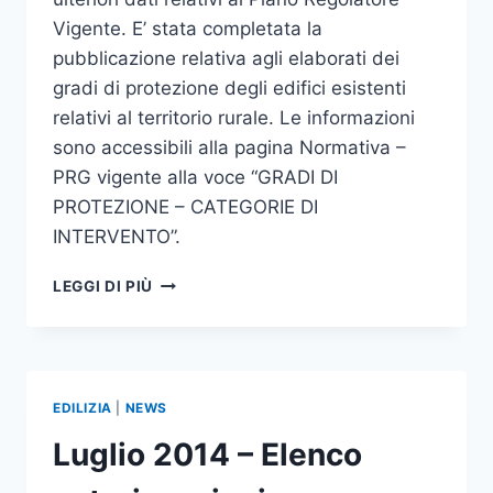
Vigente. E’ stata completata la
pubblicazione relativa agli elaborati dei
gradi di protezione degli edifici esistenti
relativi al territorio rurale. Le informazioni
sono accessibili alla pagina Normativa –
PRG vigente alla voce “GRADI DI
PROTEZIONE – CATEGORIE DI
INTERVENTO”.
NORMATIVA
LEGGI DI PIÙ
–
P.R.G.
VIGENTE
–
COMPLETATA
EDILIZIA
|
NEWS
LA
PUBBLICAZIONE
Luglio 2014 – Elenco
GRADI
DI