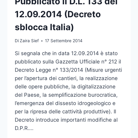
Pubblicato il D.L. 133 del
146
D.LGS.
12.09.2014 (Decreto
42/04
sblocca Italia)
Di
Zaira Sief
17 Settembre 2014
Si segnala che in data 12.09.2014 è stato
pubblicato sulla Gazzetta Ufficiale n° 212 il
Decreto Legge n° 133/2014 (Misure urgenti
per l’apertura dei cantieri, la realizzazione
delle opere pubbliche, la digitalizzazione
del Paese, la semplificazione burocratica,
l’emergenza del dissesto idrogeologico e
per la ripresa delle cattività produttive). Il
Decreto introduce importanti modifiche al
D.P.R….