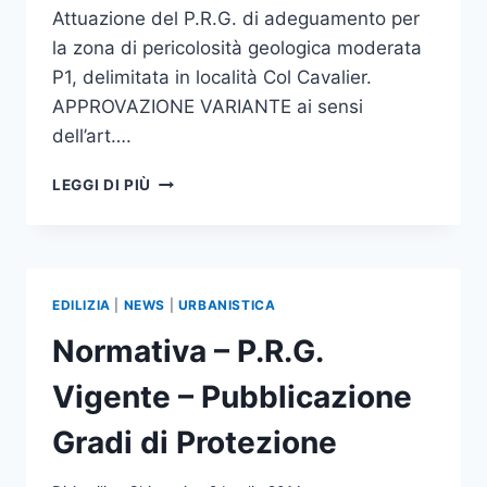
Attuazione del P.R.G. di adeguamento per
la zona di pericolosità geologica moderata
P1, delimitata in località Col Cavalier.
APPROVAZIONE VARIANTE ai sensi
dell’art….
ZONA
LEGGI DI PIÙ
DI
MODERATA
PERICOLOSITA’
GEOLOGICA
P.1
EDILIZIA
|
NEWS
|
URBANISTICA
DEL
COL
Normativa – P.R.G.
CAVALIER
–
Vigente – Pubblicazione
APPROVAZIONE
VARIANTE
Gradi di Protezione
URBANISTICA
ALLE