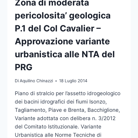
Zona di moderata
146
D.LGS.
pericolosita’ geologica
42/04
P.1 del Col Cavalier –
Approvazione variante
urbanistica alle NTA del
PRG
Di
Aquilino Chinazzi
18 Luglio 2014
Piano di stralcio per l’assetto idrogeologico
dei bacini idrografici dei fiumi Isonzo,
Tagliamento, Piave e Brenta, Bacchiglione,
Variante adottata con delibera n. 3/2012
del Comitato Istituzionale. Variante
Urbanistica alle Norme Tecniche di