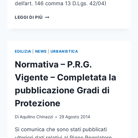
dell’art. 146 comma 13 D.Lgs. 42/04)
AGOSTO
LEGGI DI PIÙ
2014
–
ELENCO
AUTORIZZAZIONI
PAESAGGISTICHE
EDILIZIA
|
NEWS
|
URBANISTICA
–
ART.
Normativa – P.R.G.
146
D.LGS.
Vigente – Completata la
42/04
pubblicazione Gradi di
Protezione
Di
Aquilino Chinazzi
29 Agosto 2014
Si comunica che sono stati pubblicati
ulteriori dati relativi al Piano Regolatore