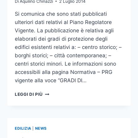
Di
Aquilino Chinazzi
2 Luglio 2014
NTA
DEL
Si comunica che sono stati pubblicati
PRG
ulteriori dati relativi al Piano Regolatore
Vigente. La pubblicazione è relativa agli
elaborati dei gradi di protezione degli
edifici esistenti relativi a: – centro storico; –
borghi storici; – città contemporanea; –
centri storici minori. Le informazioni sono
accessibili alla pagina Normativa – PRG
vigente alla voce “GRADI DI…
NORMATIVA
LEGGI DI PIÙ
–
P.R.G.
VIGENTE
–
PUBBLICAZIONE
EDILIZIA
|
NEWS
GRADI
DI