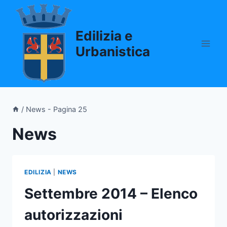
Salta
al
Edilizia e
contenuto
Urbanistica
/
News
- Pagina 25
News
EDILIZIA
|
NEWS
Settembre 2014 – Elenco
autorizzazioni