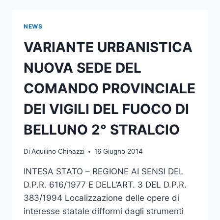
ELENCO
AUTORIZZAZIONI
PAESAGGISTICHE
NEWS
–
ART.
VARIANTE URBANISTICA
146
D.LGS.
NUOVA SEDE DEL
42/04
COMANDO PROVINCIALE
DEI VIGILI DEL FUOCO DI
BELLUNO 2° STRALCIO
Di
Aquilino Chinazzi
16 Giugno 2014
INTESA STATO – REGIONE AI SENSI DEL
D.P.R. 616/1977 E DELL’ART. 3 DEL D.P.R.
383/1994 Localizzazione delle opere di
interesse statale difformi dagli strumenti