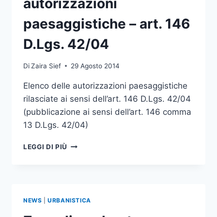
autorizzazioni
PROTEZIONE
paesaggistiche – art. 146
D.Lgs. 42/04
Di
Zaira Sief
29 Agosto 2014
Elenco delle autorizzazioni paesaggistiche
rilasciate ai sensi dell’art. 146 D.Lgs. 42/04
(pubblicazione ai sensi dell’art. 146 comma
13 D.Lgs. 42/04)
LUGLIO
LEGGI DI PIÙ
2014
–
ELENCO
AUTORIZZAZIONI
PAESAGGISTICHE
NEWS
|
URBANISTICA
–
ART.