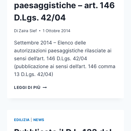
paesaggistiche – art. 146
D.Lgs. 42/04
Di
Zaira Sief
1 Ottobre 2014
Settembre 2014 – Elenco delle
autorizzazioni paesaggistiche rilasciate ai
sensi dell’art. 146 D.Lgs. 42/04
(pubblicazione ai sensi dell’art. 146 comma
13 D.Lgs. 42/04)
SETTEMBRE
LEGGI DI PIÙ
2014
–
ELENCO
AUTORIZZAZIONI
PAESAGGISTICHE
EDILIZIA
|
NEWS
–
ART.