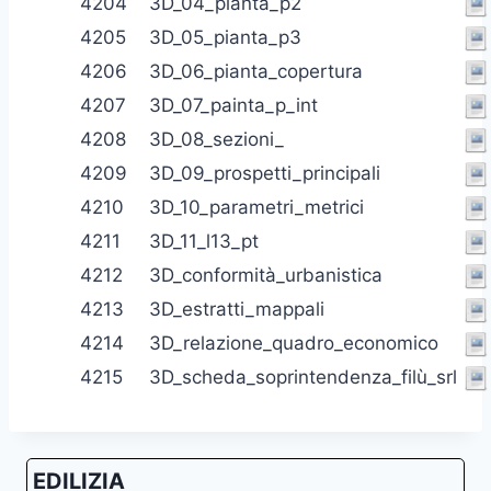
4204
3D_04_pianta_p2
4205
3D_05_pianta_p3
4206
3D_06_pianta_copertura
4207
3D_07_painta_p_int
4208
3D_08_sezioni_
4209
3D_09_prospetti_principali
4210
3D_10_parametri_metrici
4211
3D_11_l13_pt
4212
3D_conformità_urbanistica
4213
3D_estratti_mappali
4214
3D_relazione_quadro_economico
4215
3D_scheda_soprintendenza_filù_srl
EDILIZIA